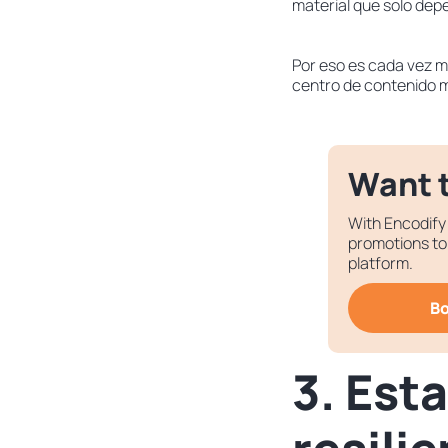
material que solo dep
Por eso es cada vez m
centro de contenido m
Want t
With Encodify
promotions to 
platform.
B
3. Est