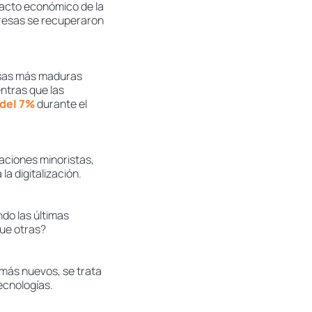
pacto económico de la
presas se recuperaron
resas más maduras
entras que las
del 7%
durante el
aciones minoristas,
a digitalización.
do las últimas
ue otras?
 más nuevos, se trata
ecnologías.