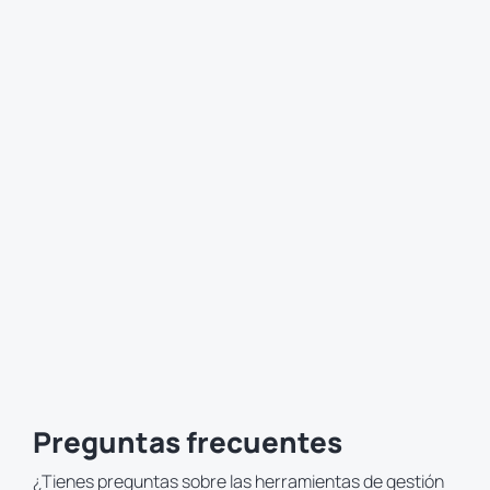
mantener la coherencia de la marca, y puedes asegurarte
de que las promociones cumplan con las directrices
reglamentarias locales para no afectar a la integridad de tu
marca.
Preguntas frecuentes
¿Tienes preguntas sobre las herramientas de gestión