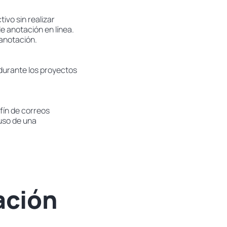
ivo sin realizar
 anotación en línea.
 anotación.
 durante los proyectos
fín de correos
 uso de una
ación