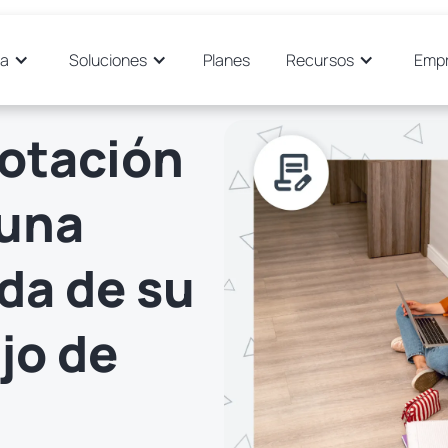
ma
Soluciones
Planes
Recursos
Emp
notación
 una
da de su
ajo de