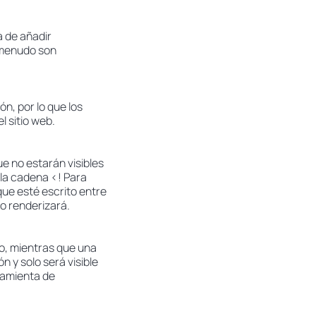
a de añadir
a menudo son
n, por lo que los
 sitio web.
e no estarán visibles
 la cadena <! Para
que esté escrito entre
lo renderizará.
o, mientras que una
 y solo será visible
ramienta de