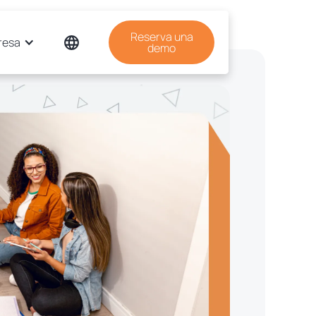
Reserva una
resa
demo