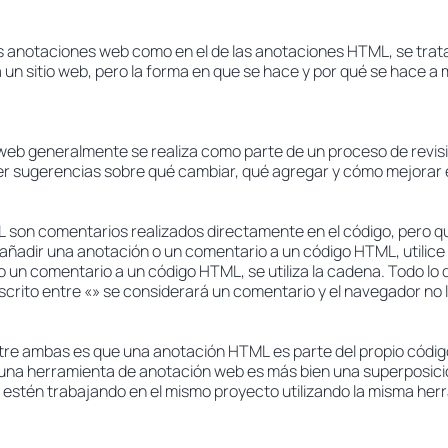
?
as anotaciones web como en el de las anotaciones HTML, se trat
 un sitio web, pero la forma en que se hace y por qué se hace 
 web generalmente se realiza como parte de un proceso de revisió
r sugerencias sobre qué cambiar, qué agregar y cómo mejorar el
son comentarios realizados directamente en el código, pero qu
 añadir una anotación o un comentario a un código HTML, utilice
 un comentario a un código HTML, se utiliza la cadena. Todo lo 
scrito entre «» se considerará un comentario y el navegador no 
ntre ambas es que una anotación HTML es parte del propio códig
na herramienta de anotación web es más bien una superposición
 estén trabajando en el mismo proyecto utilizando la misma her