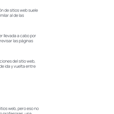
n de sitios web suele
ilar al de las
er llevada a cabo por
revisar las páginas
iones del sitio web,
e ida y vuelta entre
itios web, pero eso no
o profesores, una