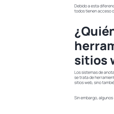
Debido a esta diferen
todos tienen acceso o
¿Quién
herram
sitios
Los sistemas de anot
se trata de herramien
sitios web, sino tambi
Sin embargo, algunos