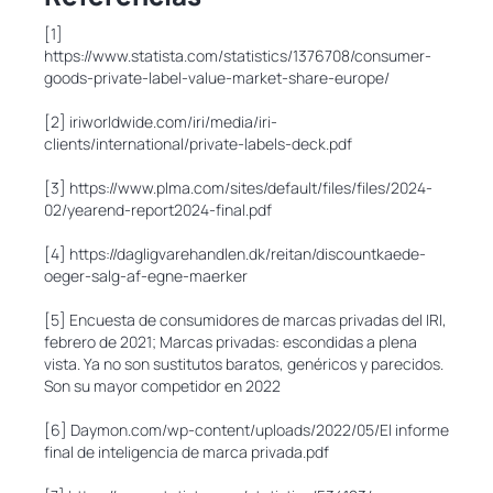
[1]
https://www.statista.com/statistics/1376708/consumer-
goods-private-label-value-market-share-europe/
[2] iriworldwide.com/iri/media/iri-
clients/international/private-labels-deck.pdf
[3] https://www.plma.com/sites/default/files/files/2024-
02/yearend-report2024-final.pdf
[4] https://dagligvarehandlen.dk/reitan/discountkaede-
oeger-salg-af-egne-maerker
[5] Encuesta de consumidores de marcas privadas del IRI,
febrero de 2021; Marcas privadas: escondidas a plena
vista. Ya no son sustitutos baratos, genéricos y parecidos.
Son su mayor competidor en 2022
[6] Daymon.com/wp-content/uploads/2022/05/El informe
final de inteligencia de marca privada.pdf