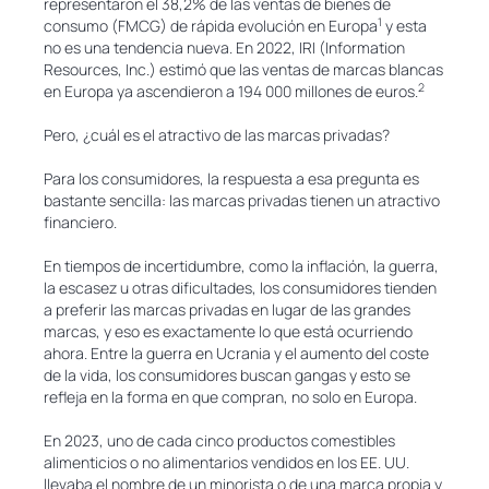
representaron el 38,2% de las ventas de bienes de
1
consumo (FMCG) de rápida evolución en Europa
y esta
no es una tendencia nueva. En 2022, IRI (Information
Resources, Inc.) estimó que las ventas de marcas blancas
2
en Europa ya ascendieron a 194 000 millones de euros.
Pero, ¿cuál es el atractivo de las marcas privadas?
Para los consumidores, la respuesta a esa pregunta es
bastante sencilla: las marcas privadas tienen un atractivo
financiero.
En tiempos de incertidumbre, como la inflación, la guerra,
la escasez u otras dificultades, los consumidores tienden
a preferir las marcas privadas en lugar de las grandes
marcas, y eso es exactamente lo que está ocurriendo
ahora. Entre la guerra en Ucrania y el aumento del coste
de la vida, los consumidores buscan gangas y esto se
refleja en la forma en que compran, no solo en Europa.
En 2023, uno de cada cinco productos comestibles
alimenticios o no alimentarios vendidos en los EE. UU.
llevaba el nombre de un minorista o de una marca propia y