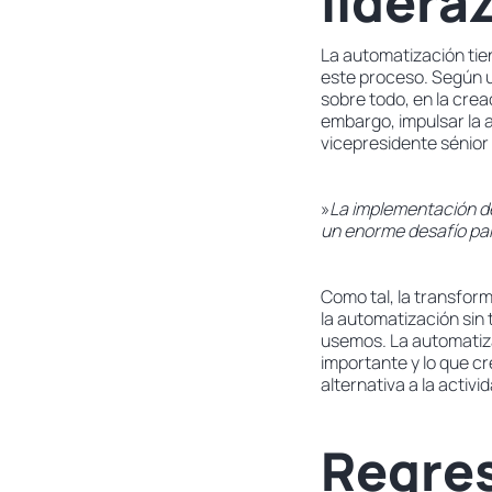
lidera
La automatización tie
este proceso. Según un
sobre todo, en la creac
embargo, impulsar la 
vicepresidente sénior
»
La implementación de 
un enorme desafío par
Como tal, la transfor
la automatización sin 
usemos. La automatizac
importante y lo que c
alternativa a la activ
Regres