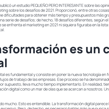
blicó un estudio PEQUEÑO PERO INTERESANTE sobre las opini
eting sobre los desafíos de 2021. Proporcionó, entre otras cosa
ne dificultades para obtener más tiempo y presupuestos más gr
a serie de desafíos; de hecho, 18 desafíos diferentes, según el
 se enfrenta el marketing en 2021 ni siquiera figuraba en la lista
al.
nsformación es un 
al
ital es fundamental y consiste en poner la nueva tecnología en
 flujos de trabajo de las empresas. Ese proceso se ha denominad
, por supuesto, lleva mucho tiempo implementarlo. En realidad, ti
ación digital como un mar de olas que se acercan a nosotros. Una
ído mucho. Esto es entendible. La transformación digital parece
 excesivo. Pero, de hecho, es necesario hablar más que nunca s