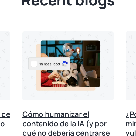
 de
Cómo humanizar el
¿P
no
contenido de la IA (y por
mi
qué no debería centrarse
vu