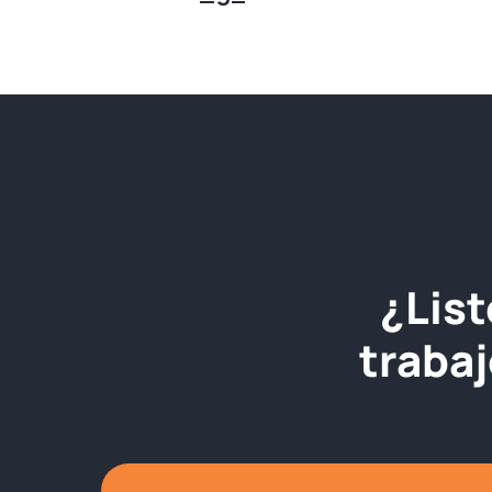
¿List
traba