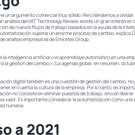
zgo
ne un argumento comercial muy sólido. Pero tendemos a olvidar 
 análisis del MIT Technology Review, existe un gran interés en 
ión de nuevos flujos de trabajo basados en la ayuda de la intelige
automatización supone un enorme proceso de cambio, explica Di
 de análisis empresarial de Emirates Group.
la inteligencia artificial o el aprendizaje automático en una em
a la gestión del cambio.
» (La agenda global: en resumen, octub
mación digital también es una cuestión de gestión del cambio; 
tener en cuenta la cultura de la empresa. Por lo tanto, es import
ión no consiste en eliminar puestos de trabajo, sino en liberar
rea valor. Es importante considerar la automatización como una
idad humana.
o a 2021