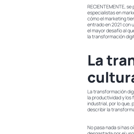
RECIENTEMENTE, se pu
especialistas en mark
cómo el marketing tie
entrado en 2021 con un
el mayor desafío al que
la transformación digit
La tra
cultur
La transformación dig
la productividad y los
industrial, por lo que
describir la transform
No pasa nada si has o
desgastada por el uso