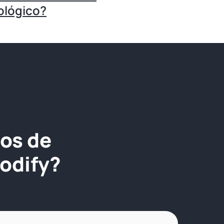
ológico?
jos de
odify?